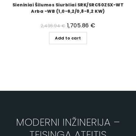
Sieniniai Šilumos Siurbliai SRK/SRC50ZSX-WT
Arba -WB (1,0-6,2/0,8-8,2 KW)
1,705.86
€
2,436.94
€
Add to cart
MODERNI INŽINERIJA –
TEISINGA ATEITIS