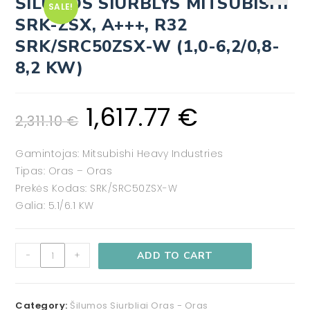
ŠILUMOS SIURBLYS MITSUBISHI
SALE!
🔍
SRK-ZSX, A+++, R32
SRK/SRC50ZSX-W (1,0-6,2/0,8-
8,2 KW)
1,617.77
€
2,311.10
€
Gamintojas: Mitsubishi Heavy Industries
Tipas: Oras – Oras
Prekės Kodas: SRK/SRC50ZSX-W
Galia: 5.1/6.1 KW
-
+
ADD TO CART
Category:
Šilumos Siurbliai Oras - Oras