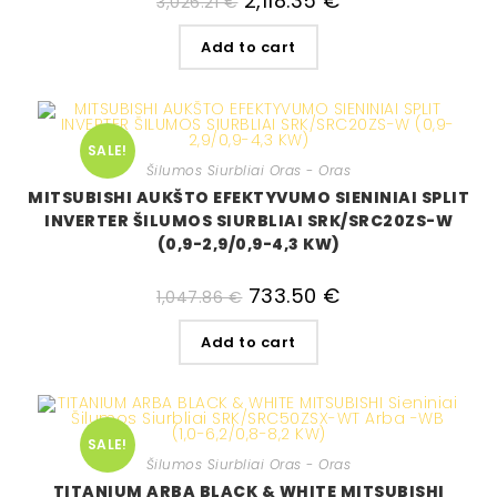
2,118.35
€
3,026.21
€
Add to cart
SALE!
Šilumos Siurbliai Oras - Oras
MITSUBISHI AUKŠTO EFEKTYVUMO SIENINIAI SPLIT
INVERTER ŠILUMOS SIURBLIAI SRK/SRC20ZS-W
(0,9-2,9/0,9-4,3 KW)
733.50
€
1,047.86
€
Add to cart
SALE!
Šilumos Siurbliai Oras - Oras
TITANIUM ARBA BLACK & WHITE MITSUBISHI