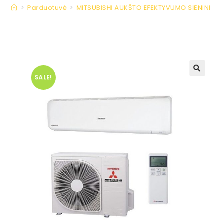
>
Parduotuvė
>
MITSUBISHI AUKŠTO EFEKTYVUMO SIENINIAI S
SALE!
🔍