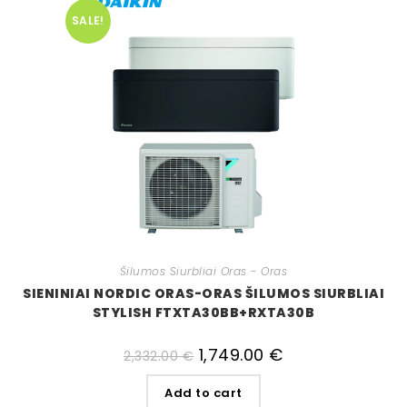
SALE!
Šilumos Siurbliai Oras - Oras
SIENINIAI NORDIC ORAS-ORAS ŠILUMOS SIURBLIAI
STYLISH FTXTA30BB+RXTA30B
1,749.00
€
2,332.00
€
Add to cart