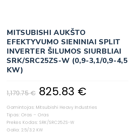
MITSUBISHI AUKŠTO
EFEKTYVUMO SIENINIAI SPLIT
INVERTER ŠILUMOS SIURBLIAI
SRK/SRC25ZS-W (0,9-3,1/0,9-4,5
KW)
825.83
€
1,179.75
€
Gamintojas: Mitsubishi Heavy Industries
Tipas: Oras – Oras
Prekės Kodas: SRK/SRC25ZS-W
Galia: 2.5/3.2 KW