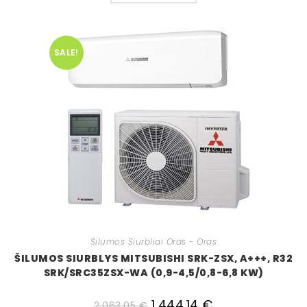
SALE!
Šilumos Siurbliai Oras - Oras
ŠILUMOS SIURBLYS MITSUBISHI SRK-ZSX, A+++, R32
SRK/SRC35ZSX-WA (0,9-4,5/0,8-6,8 KW)
1,444.14
€
2,063.05
€