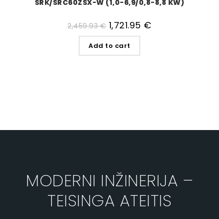
SRK/SRC60ZSX-W (1,0-6,9/0,8-8,8 KW)
1,721.95
€
2,459.93
€
Add to cart
MODERNI INŽINERIJA –
TEISINGA ATEITIS