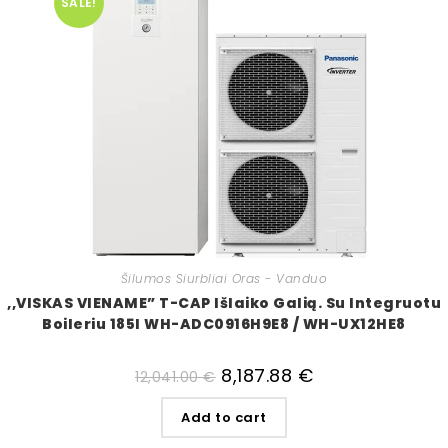
SALE!
Šilumos Siurbliai Oras - Vanduo
,,VISKAS VIENAME” T-CAP Išlaiko Galią. Su Integruotu
Boileriu 185l WH-ADC0916H9E8 / WH-UX12HE8
8,187.88
€
12,041.00
€
Add to cart