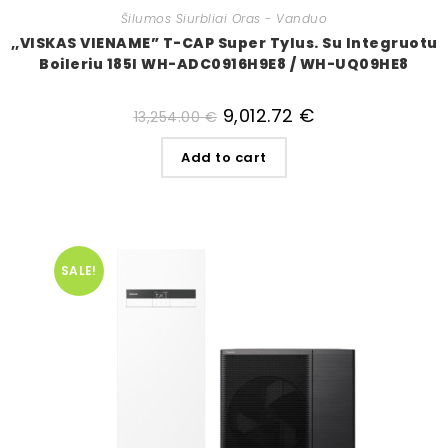
Šilumos Siurbliai Oras - Vanduo
,,VISKAS VIENAME” T-CAP Super Tylus. Su Integruotu
Boileriu 185l WH-ADC0916H9E8 / WH-UQ09HE8
9,012.72
€
13,254.00
€
Add to cart
SALE!