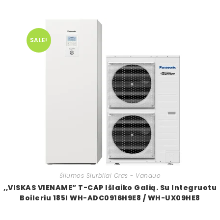
SALE!
Šilumos Siurbliai Oras - Vanduo
,,VISKAS VIENAME” T-CAP Išlaiko Galią. Su Integruotu
Boileriu 185l WH-ADC0916H9E8 / WH-UX09HE8