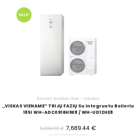
SALE!
Šilumos Siurbliai Oras - Vanduo
,,VISKAS VIENAME” TRIJŲ FAZIŲ Su Integruotu Boileriu
185l WH-ADC0916H9E8 / WH-UD12HE8
7,689.44
€
11,308.00
€