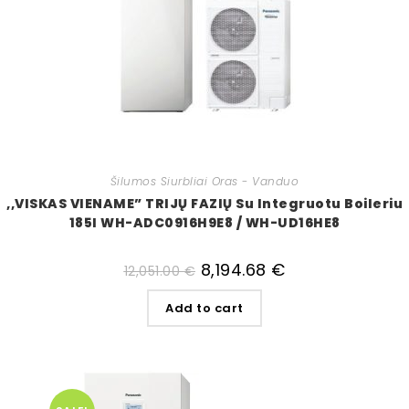
Šilumos Siurbliai Oras - Vanduo
,,VISKAS VIENAME” TRIJŲ FAZIŲ Su Integruotu Boileriu
185l WH-ADC0916H9E8 / WH-UD16HE8
8,194.68
€
12,051.00
€
Add to cart