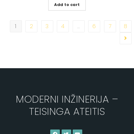
Add to cart
1
2
3
4
…
6
7
8
MODERNI INŽINERIJA –
TEISINGA ATEITIS