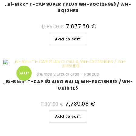
,,Bi-Bloc” T-CAP SUPER TYLUS WH-SQC12H9E8 / WH-
UQ12HE8
7,877.80
€
11,585.00
€
Add to cart
SALE!
Šilumos Siurbliai Oras - Vanduo
,,Bi-Bloc” T-CAP IŠLAIKO GALIĄ WH-SXC16H9E8 / WH-
UX16HE8
7,739.08
€
11,381.00
€
Add to cart