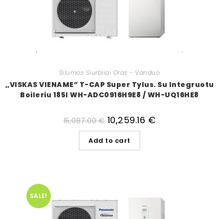
Šilumos Siurbliai Oras - Vanduo
,,VISKAS VIENAME” T-CAP Super Tylus. Su Integruotu
Boileriu 185l WH-ADC0916H9E8 / WH-UQ16HE8
10,259.16
€
15,087.00
€
Add to cart
SALE!