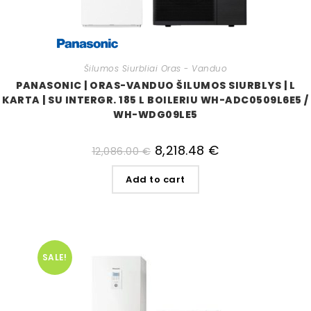
Šilumos Siurbliai Oras - Vanduo
PANASONIC | ORAS-VANDUO ŠILUMOS SIURBLYS | L
KARTA | SU INTERGR. 185 L BOILERIU WH-ADC0509L6E5 /
WH-WDG09LE5
8,218.48
€
12,086.00
€
Add to cart
SALE!