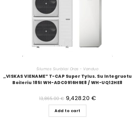
Šilumos Siurbliai Oras - Vanduo
,,VISKAS VIENAME” T-CAP Super Tylus. Su Integruotu
Boileriu 185l WH-ADC0916H9E8 / WH-UQ12HE8
9,428.20
€
13,865.00
€
Add to cart