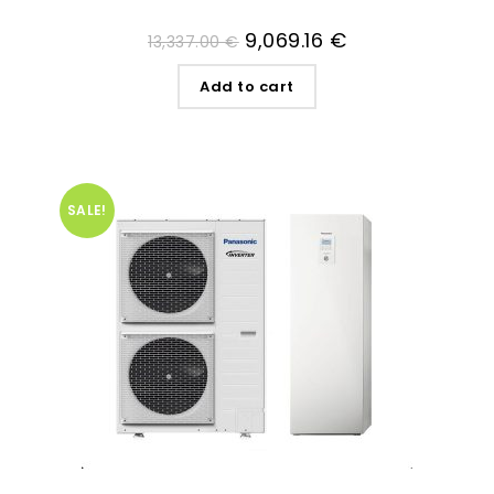
9,069.16
€
13,337.00
€
Add to cart
SALE!