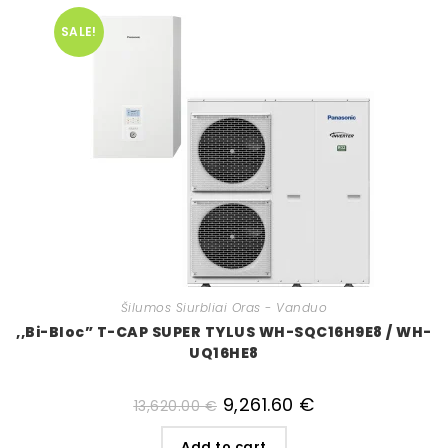
SALE!
Šilumos Siurbliai Oras - Vanduo
,,Bi-Bloc” T-CAP SUPER TYLUS WH-SQC16H9E8 / WH-
UQ16HE8
9,261.60
€
13,620.00
€
Add to cart