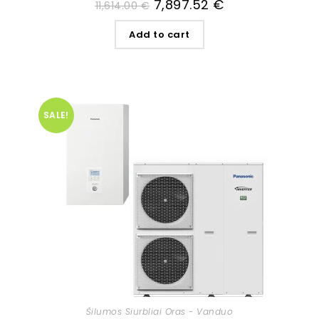
7,897.52
€
11,614.00
€
Add to cart
SALE!
Šilumos Siurbliai Oras - Vanduo