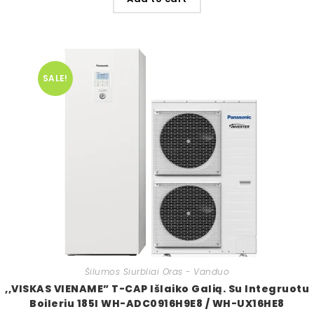
SALE!
Šilumos Siurbliai Oras - Vanduo
,,VISKAS VIENAME” T-CAP Išlaiko Galią. Su Integruotu
Boileriu 185l WH-ADC0916H9E8 / WH-UX16HE8