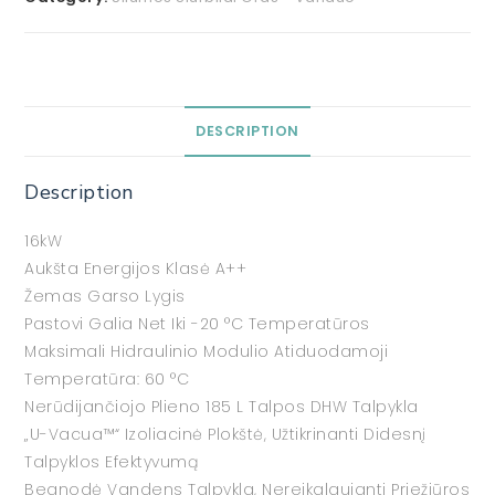
DESCRIPTION
Description
16kW
Aukšta Energijos Klasė A++
Žemas Garso Lygis
Pastovi Galia Net Iki -20 °C Temperatūros
Maksimali Hidraulinio Modulio Atiduodamoji
Temperatūra: 60 °C
Nerūdijančiojo Plieno 185 L Talpos DHW Talpykla
„U-Vacua™“ Izoliacinė Plokštė, Užtikrinanti Didesnį
Talpyklos Efektyvumą
Beanodė Vandens Talpykla, Nereikalaujanti Priežiūros