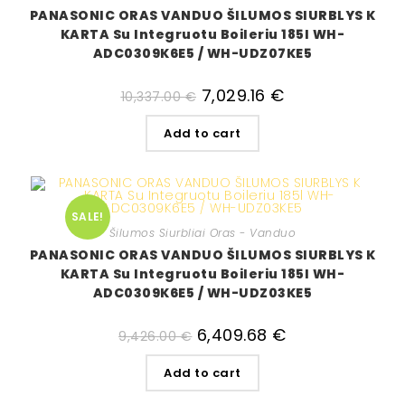
PANASONIC ORAS VANDUO ŠILUMOS SIURBLYS K
KARTA Su Integruotu Boileriu 185l WH-
ADC0309K6E5 / WH-UDZ07KE5
7,029.16
€
10,337.00
€
Add to cart
SALE!
Šilumos Siurbliai Oras - Vanduo
PANASONIC ORAS VANDUO ŠILUMOS SIURBLYS K
KARTA Su Integruotu Boileriu 185l WH-
ADC0309K6E5 / WH-UDZ03KE5
6,409.68
€
9,426.00
€
Add to cart