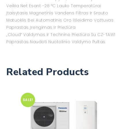
Veikia Net Esant -28 °C Lauko Temperatūrai
Įtaisytasis Magnetinis Vandens Filtras Ir Srauto
Matuoklis Bei Automatinis Oro Išleidimo Vožtuvas
Paprastas Įrengimas Ir Priežiūra
„Cloud“ Valdymas Ir Techninė Priežiūra Su CZ-TAW1
Paprastas Naudoti Nuotolinio Valdymo Pultas
Related Products
SALE!