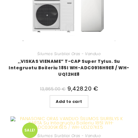
Šilumos Siurbliai Oras - Vanduo
,,VISKAS VIENAME” T-CAP Super Tylus. Su
Integruotu Boileriu 185l WH-ADC0916H9E8 / WH-
UQ12HE8
9,428.20
€
13,865.00
€
Add to cart
SALE!
Šilumos Siurbliai Oras - Vanduo