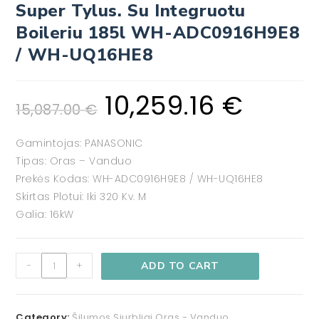
Super Tylus. Su Integruotu
Boileriu 185l WH-ADC0916H9E8
/ WH-UQ16HE8
10,259.16
€
15,087.00
€
Gamintojas: PANASONIC
Tipas: Oras – Vanduo
Prekės Kodas: WH-ADC0916H9E8 / WH-UQ16HE8
Skirtas Plotui: Iki 320 Kv. M
Galia: 16kW
-
+
ADD TO CART
Category:
Šilumos Siurbliai Oras - Vanduo