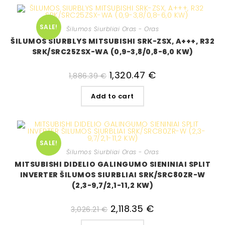
SALE!
Šilumos Siurbliai Oras - Oras
ŠILUMOS SIURBLYS MITSUBISHI SRK-ZSX, A+++, R32
SRK/SRC25ZSX-WA (0,9-3,8/0,8-6,0 KW)
1,320.47
€
1,886.39
€
Add to cart
SALE!
Šilumos Siurbliai Oras - Oras
MITSUBISHI DIDELIO GALINGUMO SIENINIAI SPLIT
INVERTER ŠILUMOS SIURBLIAI SRK/SRC80ZR-W
(2,3-9,7/2,1-11,2 KW)
2,118.35
€
3,026.21
€