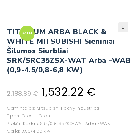
TITANIUM ARBA BLACK &
SALE!
🔍
WHITE MITSUBISHI Sieniniai
Šilumos Siurbliai
SRK/SRC35ZSX-WAT Arba -WAB
(0,9-4,5/0,8-6,8 KW)
1,532.22
€
2,188.89
€
Gamintojas: Mitsubishi Heavy Industries
Tipas: Oras – Oras
Prekės Kodas: SRK/SRC35ZSX-WAT Arba -WAB
Galia: 3.50/4.00 KW