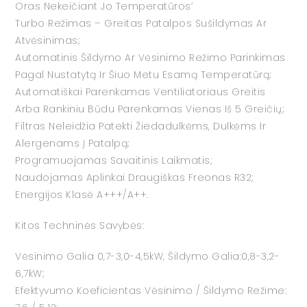
Oras Nekeičiant Jo Temperatūros’
Turbo Režimas – Greitas Patalpos Sušildymas Ar
Atvėsinimas;
Automatinis Šildymo Ar Vėsinimo Režimo Parinkimas
Pagal Nustatytą Ir Šiuo Metu Esamą Temperatūrą;
Automatiškai Parenkamas Ventiliatoriaus Greitis
Arba Rankiniu Būdu Parenkamas Vienas Iš 5 Greičių;
Filtras Neleidžia Patekti Žiedadulkėms, Dulkėms Ir
Alergenams Į Patalpą;
Programuojamas Savaitinis Laikmatis;
Naudojamas Aplinkai Draugiškas Freonas R32;
Energijos Klasė A+++/A++.
Kitos Techninės Savybės:
Vėsinimo Galia 0,7-3,0-4,5kW, Šildymo Galia:0,8-3,2-
6,7kW;
Efektyvumo Koeficientas Vėsinimo / Šildymo Režime: