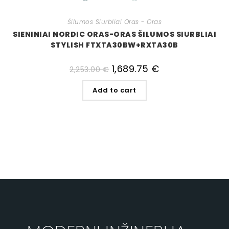
Šilumos Siurbliai Oras - Oras
SIENINIAI NORDIC ORAS-ORAS ŠILUMOS SIURBLIAI
STYLISH FTXTA30BW+RXTA30B
1,689.75
€
2,253.00
€
Add to cart