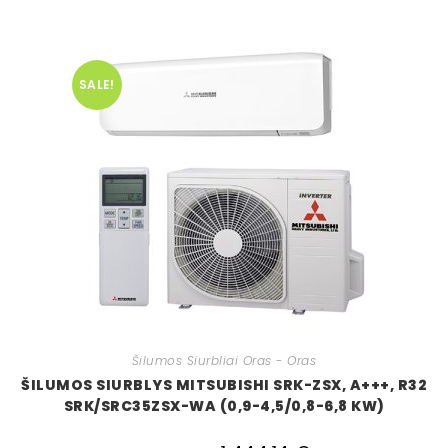
SALE!
Šilumos Siurbliai Oras - Oras
ŠILUMOS SIURBLYS MITSUBISHI SRK-ZSX, A+++, R32
SRK/SRC35ZSX-WA (0,9-4,5/0,8-6,8 KW)