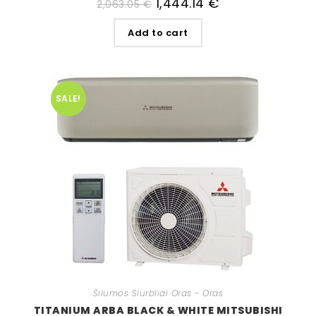
1,444.14
€
2,063.05
€
Add to cart
SALE!
Šilumos Siurbliai Oras - Oras
TITANIUM ARBA BLACK & WHITE MITSUBISHI