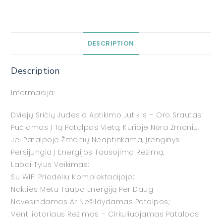
DESCRIPTION
Description
Informacija:
Dviejų Sričių Judesio Aptikimo Jutiklis – Oro Srautas
Pučiamas Į Tą Patalpos Vietą, Kurioje Nėra Žmonių.
Jei Patalpoje Žmonių Neaptinkama, Įrenginys
Persijungia Į Energijos Tausojimo Režimą;
Labai Tylus Veikimas;
Su WIFI Priedėliu Komplektacijoje;
Nakties Metu Taupo Energiją Per Daug
Nevėsindamas Ar Nešildydamas Patalpos;
Ventiliatoriaus Režimas – Cirkuliuojamas Patalpos