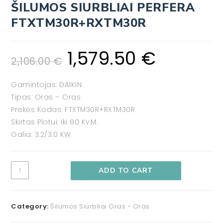
ŠILUMOS SIURBLIAI PERFERA
FTXTM30R+RXTM30R
1,579.50
€
2,106.00
€
Gamintojas: DAIKIN
Tipas: Oras – Oras
Prekės Kodas: FTXTM30R+RXTM30R
Skirtas Plotui: Iki 80 Kv.m.
Galia: 3.2/3.0 KW
ADD TO CART
Category:
Šilumos Siurbliai Oras - Oras