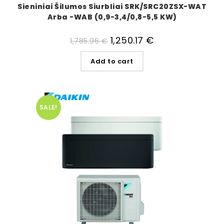
Sieniniai Šilumos Siurbliai SRK/SRC20ZSX-WAT
Arba -WAB (0,9-3,4/0,8-5,5 KW)
1,250.17
€
1,785.96
€
Add to cart
SALE!