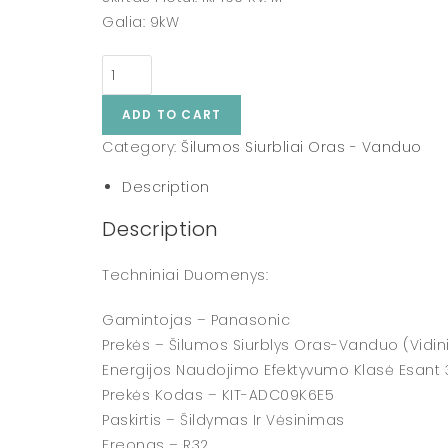
Galia: 9kW
ADD TO CART
Category:
Šilumos Siurbliai Oras - Vanduo
Description
Description
Techniniai Duomenys:
Gamintojas – Panasonic
Prekės – Šilumos Siurblys Oras-Vanduo (vidinis 
Energijos Naudojimo Efektyvumo Klasė Esant 
Prekės Kodas – KIT-ADC09K6E5
Paskirtis – Šildymas Ir Vėsinimas
Freonas – R32