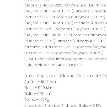
Šildomas Plotas ~225 M2 (priklauso Nuo Namo
Šildymo Galia Esant +7 ºC (vandens Šildymas I
COP Esant +7 ºC (vandens Šildymas Iki 35 ºС) 
Šildymo Galia Esant +2 ºC (vandens Šildymas I
COP Esant +2 ºC (vandens Šildymas Iki 35 ºС) 
Šildymo Galia Esant -7 ºC (vandens Šildymas I
COP Esant -7 ºC (vandens Šildymas Iki 35 ºС) 
Šaldymo Galia Esant +7 ºC (vandens Šildymas 
EER Esant +7 ºC (vandens Šildymas Iki 35 ºС) –
SCOP (vidutinio Klimato Sąlygomis, Kai Vanden
Vidaus Blokas WH-ADC0309K6E5
Garso Slėgio Lygis (šildymas/vėsinimas) – 28
Aukštis – 1642 Mm
Plotis – 599 Mm
Gylis – 602 Mm
Svoris – 101 Kg
Integruoto Elektrinio Šildytuvo Galia – 6 KW