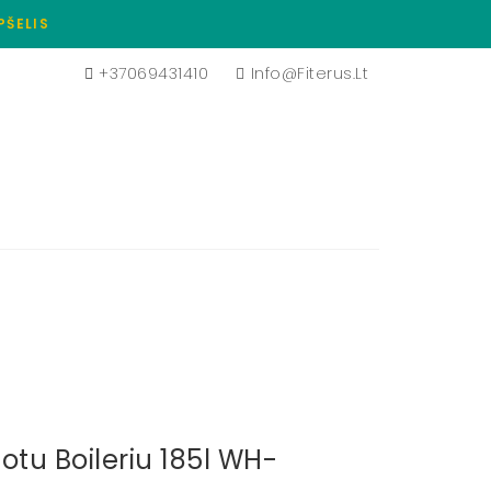
PŠELIS
+37069431410
Info@fiterus.lt
u Boileriu 185l WH-