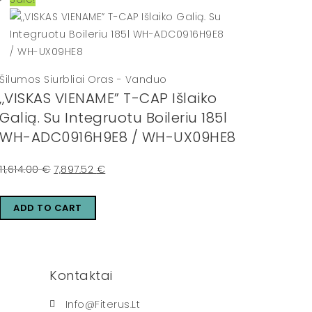
Šilumos Siurbliai Oras - Vanduo
,,VISKAS VIENAME” T-CAP Išlaiko
Galią. Su Integruotu Boileriu 185l
WH-ADC0916H9E8 / WH-UX09HE8
11,614.00
€
7,897.52
€
ADD TO CART
Kontaktai
Info@fiterus.lt