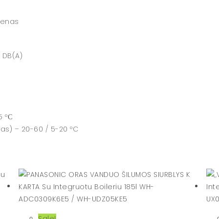
ienas
 DB(A)
5 ºС
) – 20-60 / 5-20 ºC
Sale!