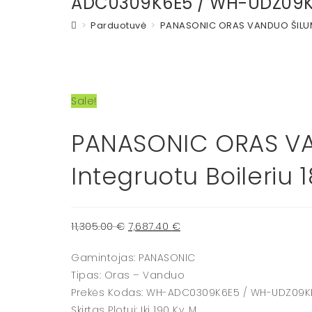
ADC0309K6E5 / WH-UDZ09
>
Parduotuvė
>
PANASONIC ORAS VANDUO ŠILUMO
Sale!
PANASONIC ORAS VA
Integruotu Boileri
11,305.00
€
7,687.40
€
Gamintojas: PANASONIC
Tipas: Oras – Vanduo
Prekės Kodas: WH-ADC0309K6E5 / WH-UDZ09K
Skirtas Plotui: Iki 190 Kv. M