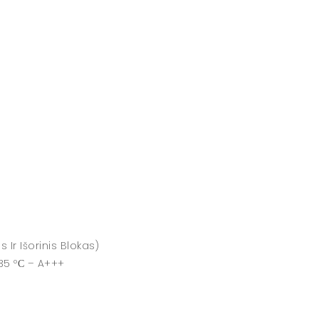
Ir Išorinis Blokas)
35 ºС – A+++