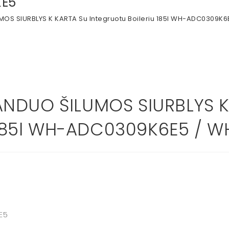
KE5
S SIURBLYS K KARTA Su Integruotu Boileriu 185l WH-ADC0309K
NDUO ŠILUMOS SIURBLYS K
u 185l WH-ADC0309K6E5 / 
E5