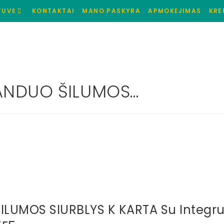
TUVĖ
KONTAKTAI
MANO PASKYRA
APMOKĖJIMAS
KRE
ANDUO ŠILUMOS…
UMOS SIURBLYS K KARTA Su Integruot