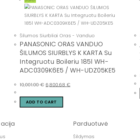
Šilumos Siurbliai Oras - Vanduo
PANASONIC ORAS VANDUO
ŠILUMOS SIURBLYS K KARTA Su
Integruotu Boileriu 185l WH-
ADC0309K6E5 / WH-UDZ05KE5
10,001.00
€
6,800.68
€
ADD TO CART
acija
Parduotuvė
us
Šildymas