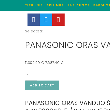
TITULINIS
APIE MUS
PASLAUGOS
PARDUO
Selected:
PANASONIC ORAS V
11,305.00
€
7,687.40
€
ADD TO CART
PANASONIC ORAS VANDUO ŠIL