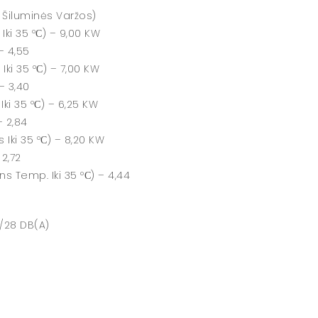
 Šiluminės Varžos)
ki 35 ºС) – 9,00 KW
– 4,55
ki 35 ºС) – 7,00 KW
– 3,40
ki 35 ºС) – 6,25 KW
– 2,84
Iki 35 ºС) – 8,20 KW
 2,72
s Temp. Iki 35 ºС) – 4,44
/28 DB(A)