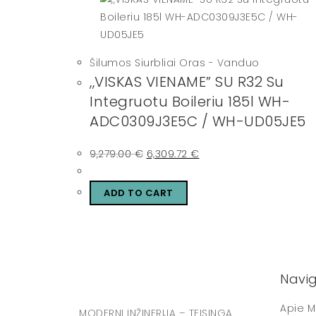
Šilumos Siurbliai Oras - Vanduo
,,VISKAS VIENAME” SU R32 Su
Integruotu Boileriu 185l WH-
ADC0309J3E5C / WH-UD05JE5
9,279.00
€
6,309.72
€
ADD TO CART
Navig
Apie M
MODERNI INŽINERIJA – TEISINGA