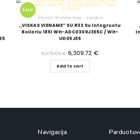
SALE!
Šilumos Siurbliai Oras - Vanduo
,,VISKAS VIENAME” SU R32 Su Integruotu
Boileriu 185l WH-ADC0309J3E5C / WH-
I
E5
UD05JE5
6,309.72
€
9,279.00
€
Add to cart
Navigacija
Parduotuv