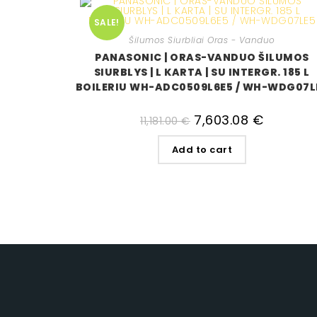
SALE!
Šilumos Siurbliai Oras - Vanduo
PANASONIC | ORAS-VANDUO ŠILUMOS
SIURBLYS | L KARTA | SU INTERGR. 185 L
BOILERIU WH-ADC0509L6E5 / WH-WDG07L
7,603.08
€
11,181.00
€
Add to cart