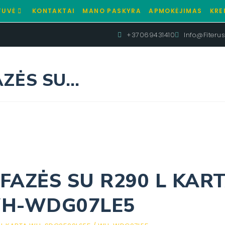
TUVĖ
KONTAKTAI
MANO PASKYRA
APMOKĖJIMAS
KRE
+37069431410
Info@fiterus.
FAZĖS SU…
S FAZĖS SU R290 L KAR
WH-WDG07LE5