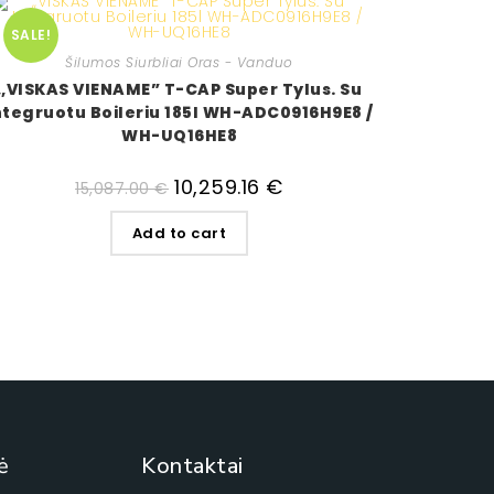
SALE!
Šilumos Siurbliai Oras - Vanduo
,,VISKAS VIENAME” T-CAP Super Tylus. Su
ntegruotu Boileriu 185l WH-ADC0916H9E8 /
WH-UQ16HE8
10,259.16
€
15,087.00
€
Add to cart
ė
Kontaktai