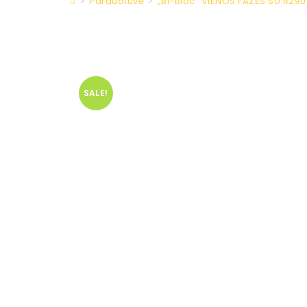
>
Parduotuvė
>
„Bi-Bloc” VIENOS FAZĖS SU R2
SALE!