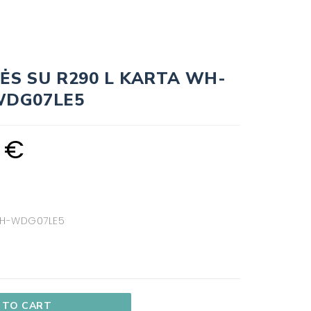
ZĖS SU R290 L KARTA WH-
WDG07LE5
8
€
WH-WDG07LE5
 TO CART