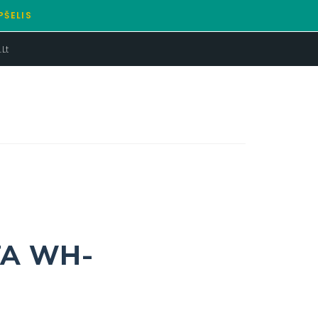
PŠELIS
lt
TA WH-