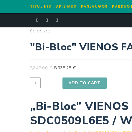
TITULINIS
APIE MUS
PASLAUGOS
PARDUO
Selected:
"Bi-Bloc" VIENOS 
7,846.00
€
5,335.28
€
ADD TO CART
„Bi-Bloc” VIENO
SDC0509L6E5 / 