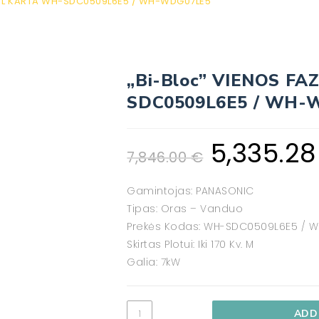
90 L KARTA WH-SDC0509L6E5 / WH-WDG07LE5
„Bi-Bloc” VIENOS FA
SDC0509L6E5 / WH-
5,335.2
7,846.00
€
Gamintojas: PANASONIC
Tipas: Oras – Vanduo
Prekės Kodas: WH-SDC0509L6E5 / 
Skirtas Plotui: Iki 170 Kv. M
Galia: 7kW
ADD